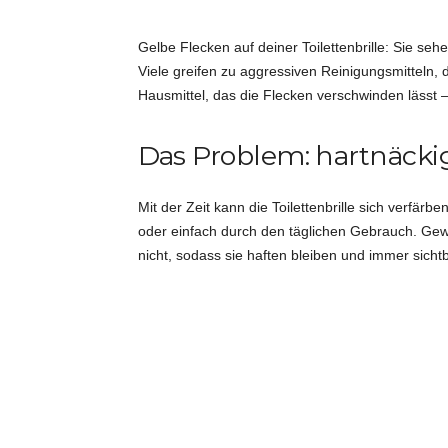
i
Gelbe Flecken auf deiner Toilettenbrille: Sie seh
Viele greifen zu aggressiven Reinigungsmitteln, d
d
Hausmittel, das die Flecken verschwinden lässt 
e
Das Problem: hartnäcki
e
Mit der Zeit kann die Toilettenbrille sich verfä
n
oder einfach durch den täglichen Gebrauch. Gewö
nicht, sodass sie haften bleiben und immer sicht