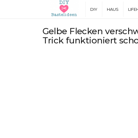
D
DIY
HAUS
LIFE
I
Gelbe Flecken verschwi
Trick funktioniert sch
Y
B
a
s
t
e
l