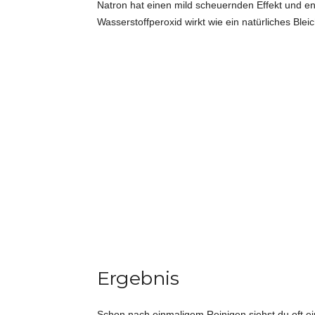
Natron hat einen mild scheuernden Effekt und ent
Wasserstoffperoxid wirkt wie ein natürliches Ble
Ergebnis
Schon nach einmaligem Reinigen siehst du oft e