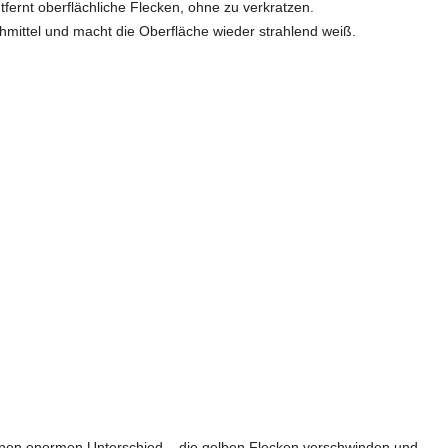
fernt oberflächliche Flecken, ohne zu verkratzen.
ichmittel und macht die Oberfläche wieder strahlend weiß.
inen enormen Unterschied – die gelben Flecken verschwinden und