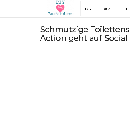
D
DIY
HAUS
LIFE
I
Schmutzige Toilettens
Action geht auf Social 
Y
B
a
s
t
e
l