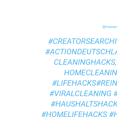
@marie
#CREATORSEARCHI
#ACTIONDEUTSCHL
CLEANINGHACKS,
HOMECLEANIN
#LIFEHACKS
#REI
#VIRALCLEANING
#HAUSHALTSHAC
#HOMELIFEHACKS
#