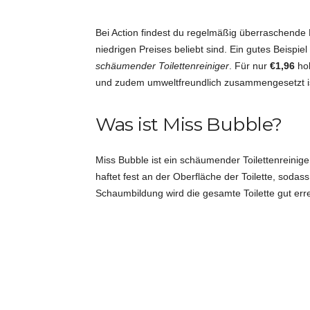
i
Bei Action findest du regelmäßig überraschende 
niedrigen Preises beliebt sind. Ein gutes Beispiel 
d
schäumender Toilettenreiniger
. Für nur
€1,96
hol
und zudem umweltfreundlich zusammengesetzt is
e
Was ist Miss Bubble?
e
n
Miss Bubble ist ein schäumender Toilettenreinige
haftet fest an der Oberfläche der Toilette, soda
Schaumbildung wird die gesamte Toilette gut errei