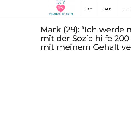
D
DIY
HAUS
LIFE
I
Mark (29): “Ich werde 
mit der Sozialhilfe 2
Y
mit meinem Gehalt ve
B
a
s
t
e
l