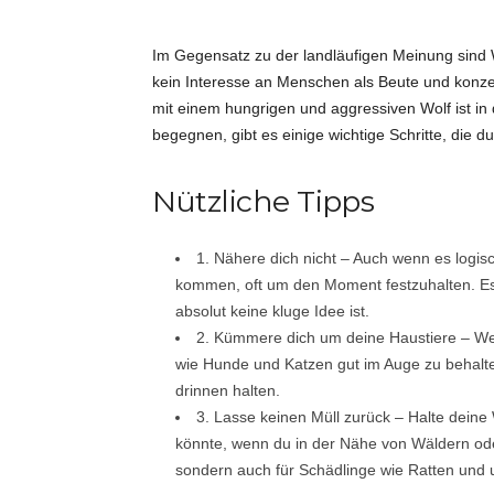
i
Im Gegensatz zu der landläufigen Meinung sind
kein Interesse an Menschen als Beute und konze
d
mit einem hungrigen und aggressiven Wolf ist in 
begegnen, gibt es einige wichtige Schritte, die du
e
Nützliche Tipps
e
n
1. Nähere dich nicht – Auch wenn es log
kommen, oft um den Moment festzuhalten. Es 
absolut keine kluge Idee ist.
2. Kümmere dich um deine Haustiere – Wen
wie Hunde und Katzen gut im Auge zu behalten.
drinnen halten.
3. Lasse keinen Müll zurück – Halte dein
könnte, wenn du in der Nähe von Wäldern oder 
sondern auch für Schädlinge wie Ratten und 