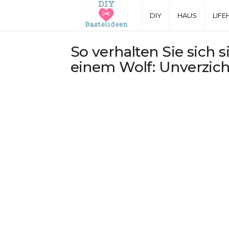
D
DIY
HAUS
LIFE
I
So verhalten Sie sich 
einem Wolf: Unverzic
Y
B
a
s
t
e
l