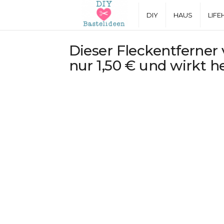
D
DIY
HAUS
LIFE
I
Dieser Fleckentferner 
nur 1,50 € und wirkt 
Y
B
a
s
t
e
l