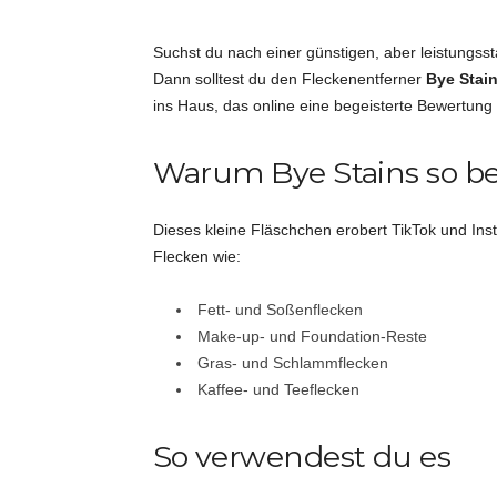
i
Suchst du nach einer günstigen, aber leistungs
Dann solltest du den Fleckenentferner
Bye Stai
d
ins Haus, das online eine begeisterte Bewertung
e
Warum Bye Stains so bel
e
Dieses kleine Fläschchen erobert TikTok und Ins
n
Flecken wie:
Fett- und Soßenflecken
Make-up- und Foundation-Reste
Gras- und Schlammflecken
Kaffee- und Teeflecken
So verwendest du es