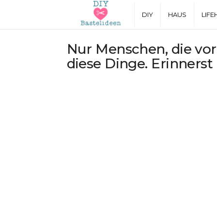
D
DIY
HAUS
LIFE
I
Nur Menschen, die vor
diese Dinge. Erinnerst
Y
B
a
s
t
e
l