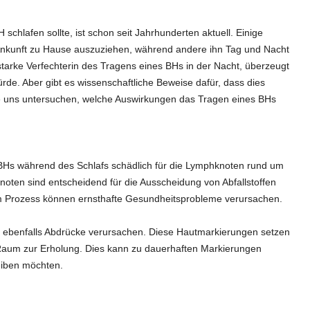
chlafen sollte, ist schon seit Jahrhunderten aktuell. Einige
 Ankunft zu Hause auszuziehen, während andere ihn Tag und Nacht
starke Verfechterin des Tragens eines BHs in der Nacht, überzeugt
de. Aber gibt es wissenschaftliche Beweise dafür, dass dies
Sie uns untersuchen, welche Auswirkungen das Tragen eines BHs
BHs während des Schlafs schädlich für die Lymphknoten rund um
noten sind entscheidend für die Ausscheidung von Abfallstoffen
m Prozess können ernsthafte Gesundheitsprobleme verursachen.
ebenfalls Abdrücke verursachen. Diese Hautmarkierungen setzen
aum zur Erholung. Dies kann zu dauerhaften Markierungen
eiben möchten.