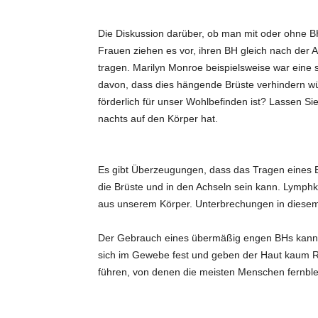
i
Die Diskussion darüber, ob man mit oder ohne BH s
Frauen ziehen es vor, ihren BH gleich nach der
d
tragen. Marilyn Monroe beispielsweise war eine 
davon, dass dies hängende Brüste verhindern wür
e
förderlich für unser Wohlbefinden ist? Lassen 
nachts auf den Körper hat.
e
n
Es gibt Überzeugungen, dass das Tragen eines 
die Brüste und in den Achseln sein kann. Lymphk
aus unserem Körper. Unterbrechungen in diese
Der Gebrauch eines übermäßig engen BHs kann 
sich im Gewebe fest und geben der Haut kaum R
führen, von denen die meisten Menschen fernbl