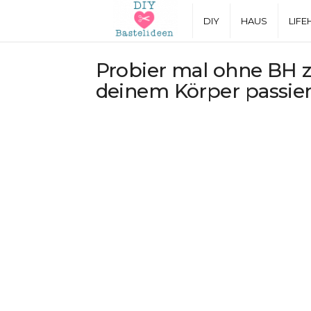
D
DIY
HAUS
LIFE
I
Probier mal ohne BH z
deinem Körper passiert
Y
B
a
s
t
e
l