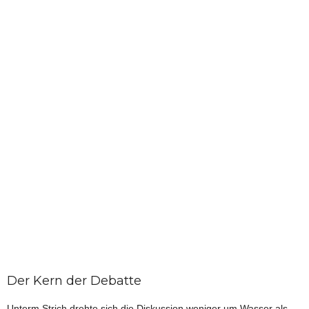
Der Kern der Debatte
Unterm Strich drehte sich die Diskussion weniger um Wasser als