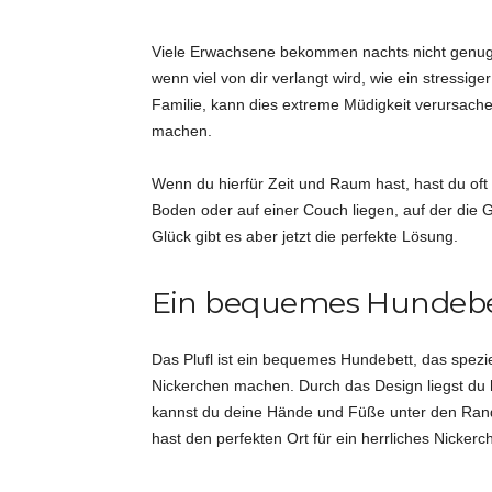
i
Viele Erwachsene bekommen nachts nicht genug 
wenn viel von dir verlangt wird, wie ein stressi
d
Familie, kann dies extreme Müdigkeit verursachen.
machen.
e
Wenn du hierfür Zeit und Raum hast, hast du oft
e
Boden oder auf einer Couch liegen, auf der die Ge
Glück gibt es aber jetzt die perfekte Lösung.
n
Ein bequemes Hundebe
Das Plufl ist ein bequemes Hundebett, das spezie
Nickerchen machen. Durch das Design liegst du he
kannst du deine Hände und Füße unter den Rand 
hast den perfekten Ort für ein herrliches Nickerc