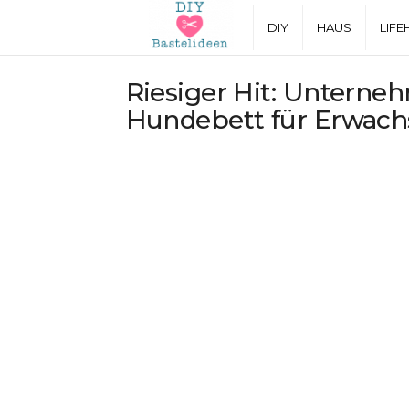
D
DIY
HAUS
LIFE
I
Riesiger Hit: Unterne
Hundebett für Erwach
Y
B
a
s
t
e
l